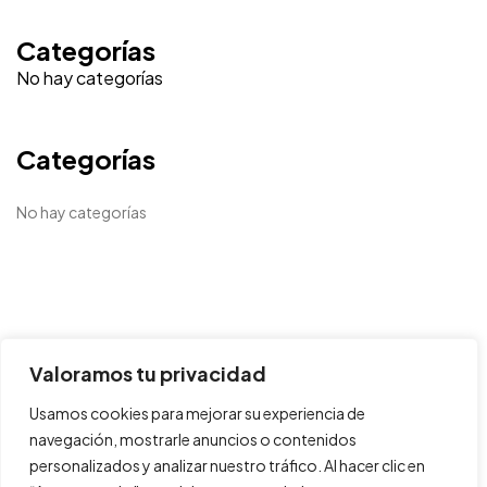
¿Tens un
PROJECT
Categorías
No hay categorías
EN MENT?
Categorías
Parlem
No hay categorías
Projectes
Política de Cookies
Consultoria
Política de Privacitat
Valoramos tu privacidad
Trajectòria
Declaració d'accesibilitat
Usamos cookies para mejorar su experiencia de
Botiga
Mapa Web
navegación, mostrarle anuncios o contenidos
Contacte
personalizados y analizar nuestro tráfico. Al hacer clic en