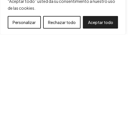
“Aceptar todo” usted da su consentimiento a nuestro uso
de las cookies.
Personalizar
Rechazar todo
Aceptar todo
Financiado por la Unión Europea – NextGenerationEU