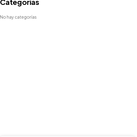
Categorías
No hay categorías
¿Tens un
PROJECT
EN MENT?
Parlem